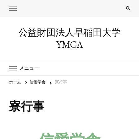
公益財団法人早稲田大学
YMCA
メニュー
ホーム
信愛学舎
寮行事
寮行事