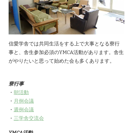
信愛学舎では共同生活をする上で大事となる寮行
事と、舎生参加必須のYMCA活動があります。舎生
がやりたいと思って始めた会も多くあります。
寮行事
・
朝活動
・
月例会議
・
週例会議
・
三学舎交流会
YMCA活動