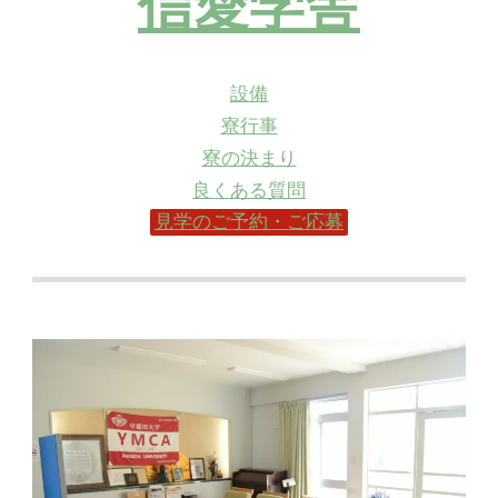
信愛学舎
設備
寮行事
寮の決まり
良くある質問
見学のご予約・ご応募