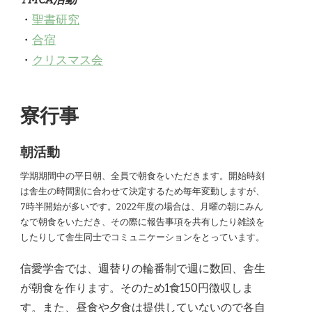
・
聖書研究
・
合宿
・
クリスマス会
寮行事
朝活動
学期期間中の平日朝、全員で朝食をいただきます。開始時刻
は舎生の時間割に合わせて決定するため毎年変動しますが、
7時半開始が多いです。2022年度の場合は、月曜の朝にみん
なで朝食をいただき、その際に報告事項を共有したり雑談を
したりして舎生同士でコミュニケーションをとっています。
信愛学舎では、週替りの輪番制で週に数回、舎生
が朝食を作ります。そのため1食150円徴収しま
す。また、昼食や夕食は提供していないので各自