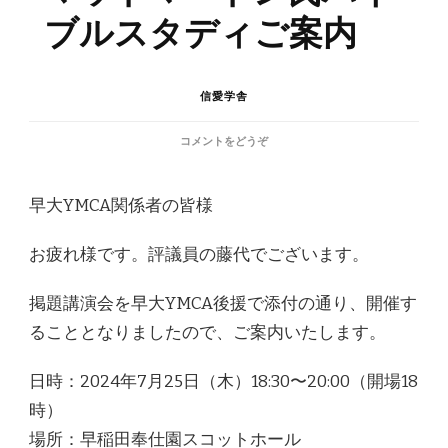
ブルスタディご案内
信愛学舎
(マ
コメントをどうぞ
ッ
ト
マ
早大YMCA関係者の皆様
ー
ト
お疲れ様です。評議員の藤代でございます。
ン
氏
バ
掲題講演会を早大YMCA後援で添付の通り、開催す
イ
ることとなりましたので、ご案内いたします。
ブ
ル
ス
日時：2024年7月25日（木）18:30〜20:00（開場18
タ
デ
時）
ィ
場所：早稲田奉仕園スコットホール
ご