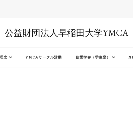
公益財団法人早稲田大学YMCA
理念
YMCAサークル活動
信愛学舎（学生寮）
N