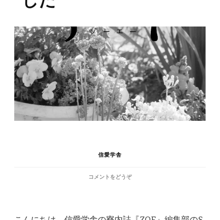
信愛学舎
(ZOE
コメントをどうぞ
第
12
号
を
こんにちは。信愛学舎の寮内誌『ZOE』編集部のS