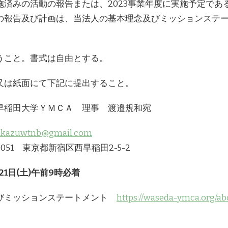
施済みの活動の報告または、2023事業年度に実施予定で
の報告及び計画は、当法人の基本理念及びミッションステ
うこと。書式は自由とする。
又は紙面にて下記に提出すること。
早稲田大学ＹＭＣＡ 理事 渡邉規和宛
ikazuwtnb@gmail.com
051 東京都新宿区西早稲田2-5-2
月21日(土)午前9時必着
びミッションステートメント
https://waseda-ymca.org/ab