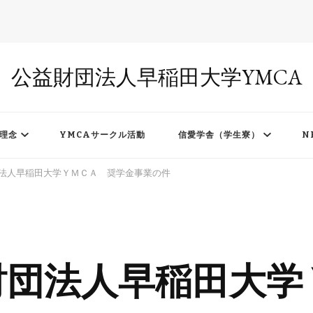
公益財団法人早稲田大学YMCA
理念
YMCAサークル活動
信愛学舎（学生寮）
N
法人早稲田大学ＹＭＣＡ 奨学金事業の件
財団法人早稲田大学