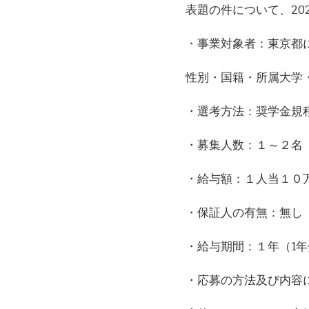
人
表題の件について、20
早
稲
・事業対象者：東京都
田
大
学
性別・国籍・所属大学
Ｙ
Ｍ
・選考方法：奨学金規
Ｃ
Ａ
奨
・募集人数：１～２名
学
金
・給与額：１人当１０
事
業
の
・保証人の有無：無し
件)
・給与期間：１年（1
・応募の方法及び内容