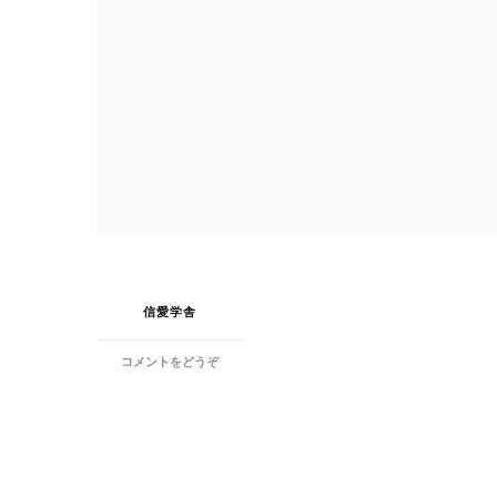
信愛学舎
(【公
コメントをどうぞ
告】
公
益
財
団
法