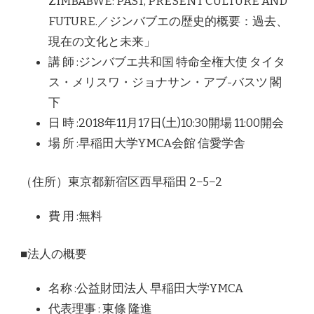
ZIMBABWE: PAST, PRESENT CULTURE AND
FUTURE.／ジンバブエの歴史的概要：過去、
現在の文化と未来」
講 師 :ジンバブエ共和国 特命全権大使 タイタ
ス・メリスワ・ジョナサン・アブ-バスツ 閣
下
日 時 :2018年11月17日(土)10:30開場 11:00開会
場 所 :早稲田大学YMCA会館 信愛学舎
（住所）東京都新宿区西早稲田 2−5−2
費 用 :無料
■法人の概要
名称 :公益財団法人 早稲田大学YMCA
代表理事 : 東條 隆進