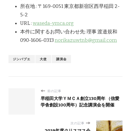
所在地 : 〒169-0051 東京都新宿区西早稲田 2-
5-2
URL :
waseda-ymca.org
本件に関するお問い合わせ先: 理事 渡邉規和
090-1606-0313
norikazuwtnb@gmail.com
ジンバブエ
大使
講演会
前の記事
早稲田大学ＹＭＣＡ創立130周年 （信愛
学舎創設100周年）記念講演会を開催
次の記事
2019年度クリスマス会