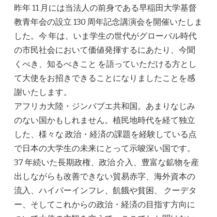
昨年 11 月には当法人の前身である早稲田大学基督
教青年会の設立 130 周年記念講演会を開催いたしま
した。今 年は、いま学生の世代がグローバル時代
の市民社会において価値発揮するにあたり、今聞
くべき、知るべきこと を語っていただける方とし
て大使をお招きできることになりましたことを感
謝いたします。
アフリカ大陸・ジンバブエ共和国。あまりなじみ
のない国かもしれません。植民地時代を経て独立
した、様々な 政治・経済の課題を経験している点
で日本の大学生の未来にとって示唆深い国です。
37 年続いた長期政権、政治 介入、豊富な鉱物を産
出しながらも改善できない貿易赤字、海外資本の
流入、ハイパーインフレ、飢餓や貧困、 クーデタ
ー、そしてこれからの政治・経済の目指す方向に