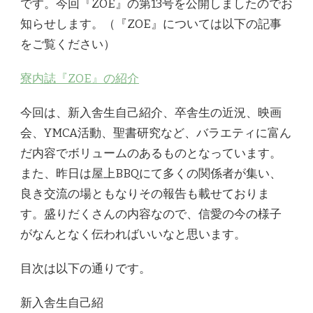
です。今回『ZOE』の第13号を公開しましたのでお
公
開
知らせします。（『ZOE』については以下の記事
し
をご覧ください）
ま
し
た)
寮内誌『ZOE』の紹介
今回は、新入舎生自己紹介、卒舎生の近況、映画
会、YMCA活動、聖書研究など、バラエティに富ん
だ内容でボリュームのあるものとなっています。
また、昨日は屋上BBQにて多くの関係者が集い、
良き交流の場ともなりその報告も載せておりま
す。盛りだくさんの内容なので、信愛の今の様子
がなんとなく伝わればいいなと思います。
目次は以下の通りです。
新入舎生自己紹