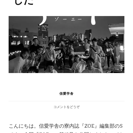
信愛学舎
(ZOE
コメントをどうぞ
第
13
号
こんにちは。信愛学舎の寮内誌『ZOE』編集部のS
を