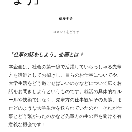
信愛学舎
(第
コメントをどうぞ
10
回
「仕
「仕事の話をしよう」企画とは？
事
の
話
本企画は、社会の第一線で活躍していらっしゃる先輩
を
方を講師としてお招きし、自らのお仕事についてや、
し
よ
大学生活をどう過ごせばいいのかなどについて広くお
う」)
話をお聞きしようというものです。就活の具体的なル
ールや技術ではなく、先輩方の仕事観やその意義、ま
たどのような大学生活を送られていたのか、それが仕
事とどう繋がったのかなど先輩方の生の声を聞ける有
意義な機会です！