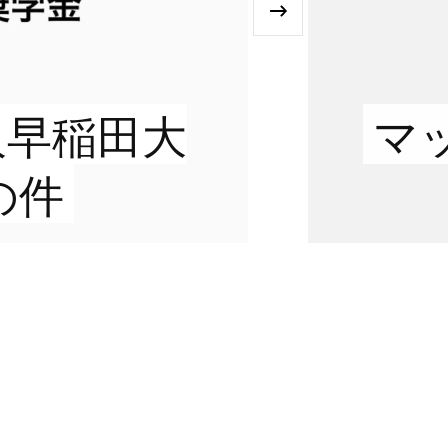
›
人早稲田大
マ
の件