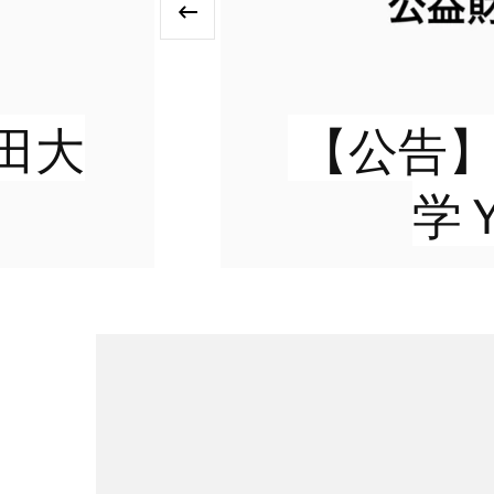
‹
田大
【公告】
学