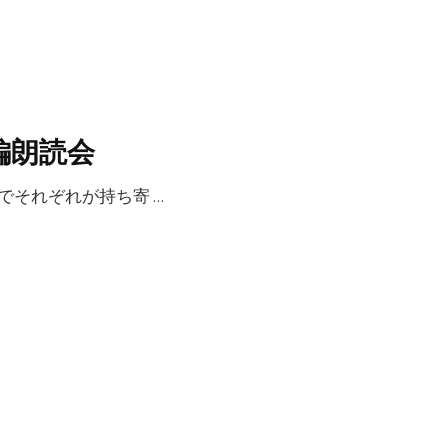
編朗読会
人でそれぞれが持ち寄 …