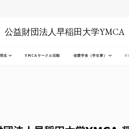
公益財団法人早稲田大学YMCA
理念
YMCAサークル活動
信愛学舎（学生寮）
N