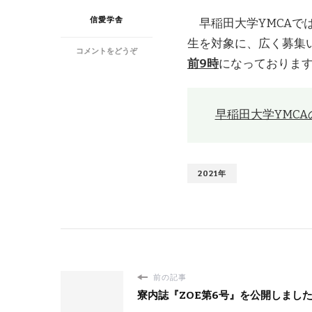
信愛学舎
早稲田大学YMCAで
生を対象に、広く募集
(早
コメントをどうぞ
前9時
になっておりま
稲
田
大
学
早稲田大学YMC
YMCA
が
開
始
す
2021年
る
奨
学
金
事
業
に
つ
前の記事
い
寮内誌『ZOE第6号』を公開しまし
て)