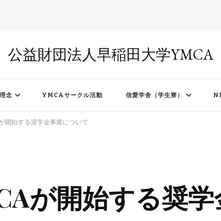
公益財団法人早稲田大学YMCA
理念
YMCAサークル活動
信愛学舎（学生寮）
N
Aが開始する奨学金事業について
CAが開始する奨