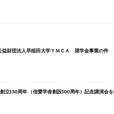
度公益財団法人早稲田大学ＹＭＣＡ 奨学金事業の件
創立130周年 （信愛学舎創設100周年）記念講演会